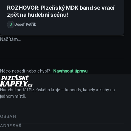
27. 10. 2022
ROZHOVOR: Plzeňský MDK band se vrací
zpět na hudební scénu!
Josef Petřík
J
Načítám…
Něco nesedí nebo chybí?
Navrhnout úpravu
Hudební portál Plzeňského kraje — koncerty, kapely a kluby na
jednom místě.
OBSAH
ADRESÁŘ