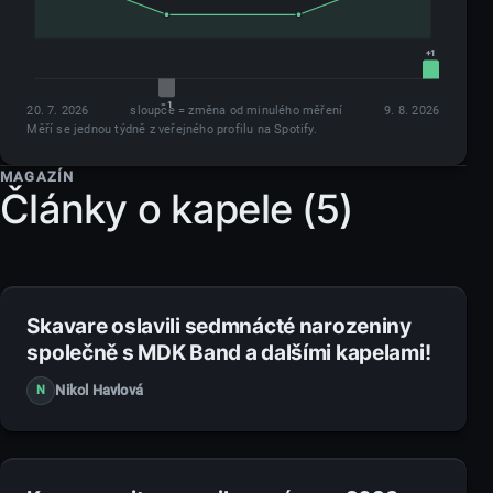
+1
−1
20. 7. 2026
sloupce = změna od minulého měření
9. 8. 2026
Vývoj měsíční poslechovosti, 4 měření
Měří se jednou týdně z veřejného profilu na Spotify.
20. 7. 2026
35
—
MAGAZÍN
Články o kapele (5)
26. 7. 2026
34
−1
2. 8. 2026
34
0
9. 8. 2026
35
+1
27. 2. 2023
Skavare oslavili sedmnácté narozeniny
společně s MDK Band a dalšími kapelami!
Nikol Havlová
N
4. 2. 2023