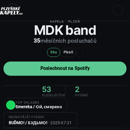
KAPELA
· PLZEŇ
MDK band
35
měsíčních posluchačů
Ska
Plzeň
Poslechnout na Spotify
53
2
SLEDUJÍCÍCH
VYDÁNÍ
TOP SKLADBA
Smereka / Ой, смереко
NEJNOVĚJŠÍ VYDÁNÍ
BUĎMO! / БУДЬМО!
· 2025-07-21