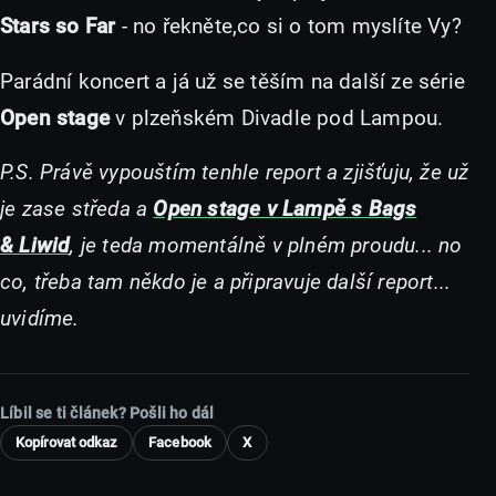
Stars so Far
- no řekněte,co si o tom myslíte Vy?
Parádní koncert a já už se těším na další ze série
Open stage
v plzeňském Divadle pod Lampou.
P.S. Právě vypouštím tenhle report a zjišťuju, že už
je zase středa a
Open stage v Lampě s Bags
& Liwid
, je teda momentálně v plném proudu... no
co, třeba tam někdo je a připravuje další report...
uvidíme.
Líbil se ti článek? Pošli ho dál
Kopírovat odkaz
Facebook
X