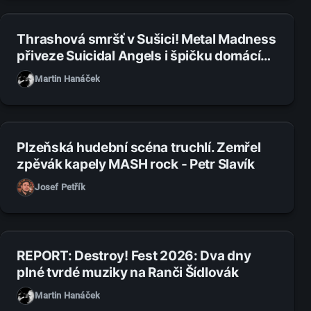
31. 7. 2026
Thrashová smršť v Sušici! Metal Madness
přiveze Suicidal Angels i špičku domácí
scény
Martin Hanáček
27. 7. 2026
Plzeňská hudební scéna truchlí. Zemřel
zpěvák kapely MASH rock - Petr Slavík
Josef Petřík
14. 7. 2026
REPORT: Destroy! Fest 2026: Dva dny
plné tvrdé muziky na Ranči Šídlovák
Martin Hanáček