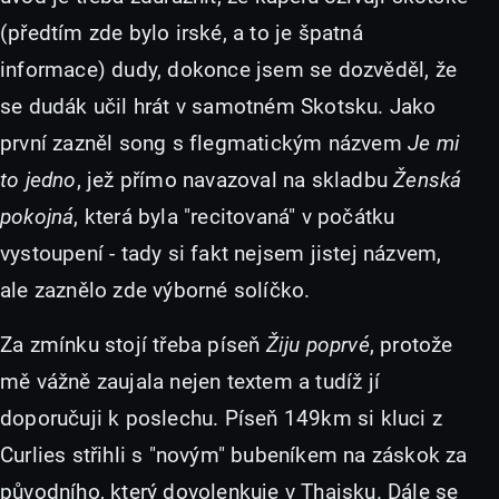
(předtím zde bylo irské, a to je špatná
informace) dudy, dokonce jsem se dozvěděl, že
se dudák učil hrát v samotném Skotsku. Jako
první zazněl song s flegmatickým názvem
Je mi
to jedno
, jež přímo navazoval na skladbu
Ženská
pokojná
, která byla "recitovaná" v počátku
vystoupení - tady si fakt nejsem jistej názvem,
ale zaznělo zde výborné solíčko.
Za zmínku stojí třeba píseň
Žiju poprvé
, protože
mě vážně zaujala nejen textem a tudíž jí
doporučuji k poslechu. Píseň 149km si kluci z
Curlies střihli s "novým" bubeníkem na záskok za
původního, který dovolenkuje v Thajsku. Dále se