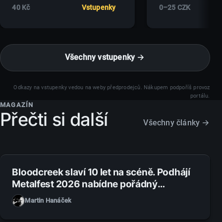
40 Kč
Vstupenky
0–25 CZK
Všechny vstupenky →
Odkazy na vstupenky vedou na weby předprodejců. Nákupem podpoříš provoz
portálu.
MAGAZÍN
Přečti si další
Všechny články →
1. 8. 2026
Bloodcreek slaví 10 let na scéně. Podhájí
Metalfest 2026 nabídne pořádný
metalový večírek
Martin Hanáček