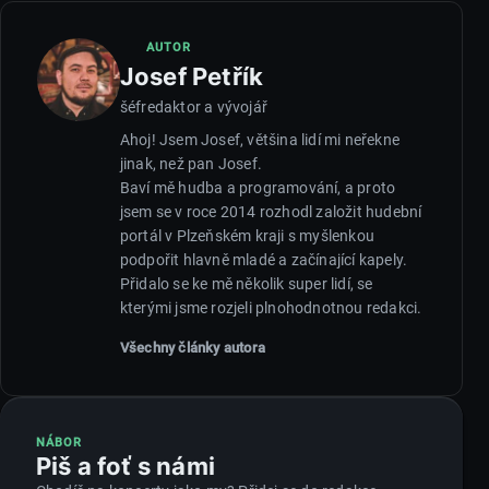
AUTOR
Josef Petřík
šéfredaktor a vývojář
Ahoj! Jsem Josef, většina lidí mi neřekne
jinak, než pan Josef.
Baví mě hudba a programování, a proto
jsem se v roce 2014 rozhodl založit hudební
portál v Plzeňském kraji s myšlenkou
podpořit hlavně mladé a začínající kapely.
Přidalo se ke mě několik super lidí, se
kterými jsme rozjeli plnohodnotnou redakci.
Všechny články autora
NÁBOR
Piš a foť s námi