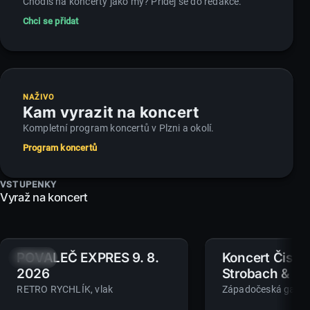
Chodíš na koncerty jako my? Přidej se do redakce.
Chci se přidat
NAŽIVO
Kam vyrazit na koncert
Kompletní program koncertů v Plzni a okolí.
Program koncertů
VSTUPENKY
Vyraž na koncert
POVALEČ EXPRES 9. 8.
Koncert Čistí
9.
11.
NE
SRP
ÚT
SRP
2026
Strobach & Ba
(Artamo)
RETRO RYCHLÍK
, vlak