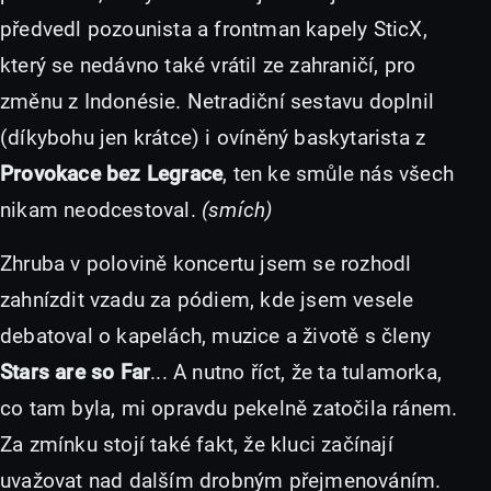
předvedl pozounista a frontman kapely SticX,
který se nedávno také vrátil ze zahraničí, pro
změnu z Indonésie. Netradiční sestavu doplnil
(díkybohu jen krátce) i ovíněný baskytarista z
Provokace bez Legrace
, ten ke smůle nás všech
nikam neodcestoval.
(smích)
Zhruba v polovině koncertu jsem se rozhodl
zahnízdit vzadu za pódiem, kde jsem vesele
debatoval o kapelách, muzice a životě s členy
Stars are so Far
... A nutno říct, že ta tulamorka,
co tam byla, mi opravdu pekelně zatočila ránem.
Za zmínku stojí také fakt, že kluci začínají
uvažovat nad dalším drobným přejmenováním.