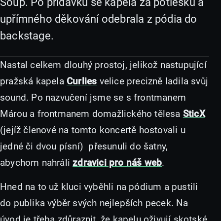
Soup. Po přídavku se kapela za potlesku a
upřímného děkování odebrala z pódia do
backstage.
Nastal celkem dlouhý prostoj, jelikož nastupující
pražská kapela
Curlies
velice precizně ladila svůj
sound. Po nazvučení jsme se s frontmanem
Márou a frontmanem domažlického tělesa
SticX
(jejíž členové na tomto koncertě hostovali u
jedné či dvou písní) přesunuli do šatny,
abychom nahráli
zdravici pro náš web
.
Hned na to už kluci vyběhli na pódium a pustili
do publika výběr svých nejlepších pecek. Na
úvod je třeba zdůraznit, že kapelu oživují skotské