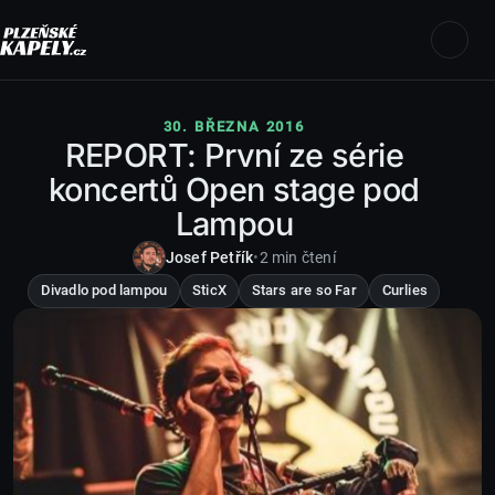
30. BŘEZNA 2016
REPORT: První ze série
koncertů Open stage pod
Lampou
Josef Petřík
•
2 min čtení
Divadlo pod lampou
SticX
Stars are so Far
Curlies