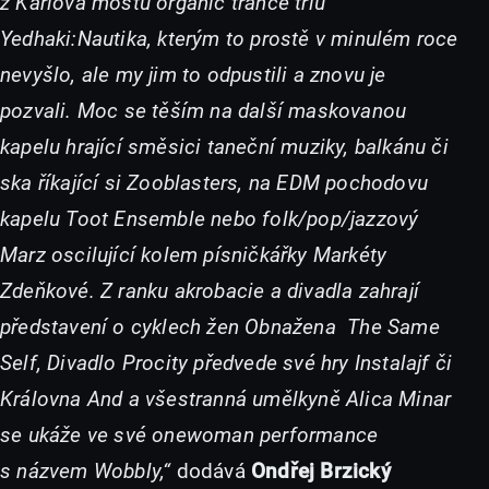
z Karlova mostu organic trance triu
Yedhaki:Nautika, kterým to prostě v minulém roce
nevyšlo, ale my jim to odpustili a znovu je
pozvali. Moc se těším na další maskovanou
kapelu hrající směsici taneční muziky, balkánu či
ska říkající si Zooblasters, na EDM pochodovu
kapelu Toot Ensemble nebo folk/pop/jazzový
Marz oscilující kolem písničkářky Markéty
Zdeňkové. Z ranku akrobacie a divadla zahrají
představení o cyklech žen Obnažena The Same
Self, Divadlo Procity předvede své hry Instalajf či
Královna And a všestranná umělkyně Alica Minar
se ukáže ve své onewoman performance
s názvem Wobbly,“
dodává
Ondřej Brzický