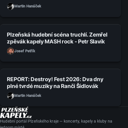
scény
Martin Hanáček
27. 7. 2026
Plzeňská hudební scéna truchlí. Zemřel
zpěvák kapely MASH rock - Petr Slavík
Josef Petřík
14. 7. 2026
REPORT: Destroy! Fest 2026: Dva dny
plné tvrdé muziky na Ranči Šídlovák
Martin Hanáček
Hudební portál Plzeňského kraje — koncerty, kapely a kluby na
jednom místě.