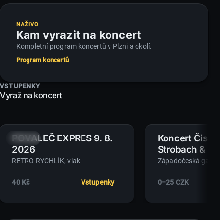
NAŽIVO
Kam vyrazit na koncert
Kompletní program koncertů v Plzni a okolí.
Program koncertů
VSTUPENKY
Vyraž na koncert
POVALEČ EXPRES 9. 8.
Koncert Čistí
9.
11.
NE
SRP
ÚT
SRP
2026
Strobach & Ba
(Artamo)
RETRO RYCHLÍK
, vlak
40 Kč
Vstupenky
0–25 CZK