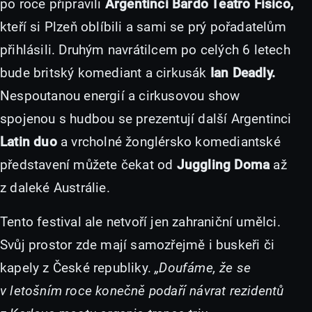
po roce připravili
Argentinci Bardo Teatro Fisico,
kteří si Plzeň oblíbili a sami se prý pořadatelům
přihlásili. Druhým navrátilcem po celých 6 letech
bude britský komediant a cirkusák
Ian Deadly.
Nespoutanou energií a cirkusovou show
spojenou s hudbou se prezentují další Argentinci
Latin duo
a vrcholné žonglérsko komediantské
představení můžete čekat od
Juggling Doma
až
z daleké Austrálie.
Tento festival ale netvoří jen zahraniční umělci.
Svůj prostor zde mají samozřejmě i buskeři či
kapely z České republiky.
„Doufáme, že se
v letošním roce konečně podaří návrat rezidentů