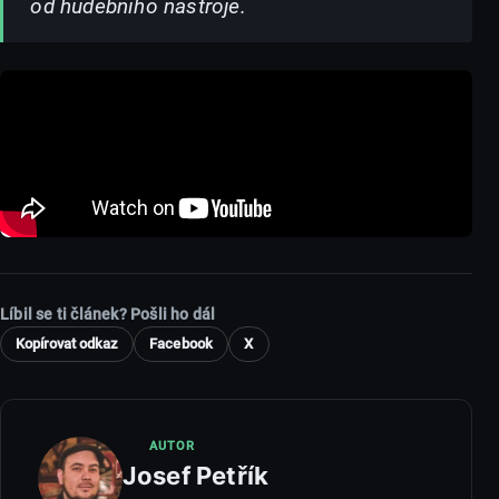
od hudebního nástroje.
Líbil se ti článek? Pošli ho dál
Kopírovat odkaz
Facebook
X
AUTOR
Josef Petřík