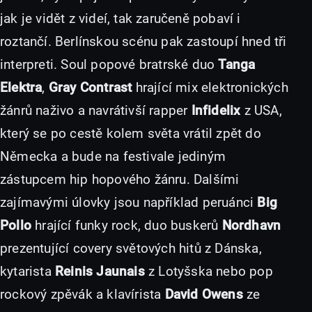
jak je vidět z videí, tak zaručeně pobaví i
roztančí. Berlínskou scénu pak zastoupí hned tři
interpreti. Soul popové bratrské duo
Tanga
Elektra
,
Gray Contrast
hrající mix elektronických
žánrů naživo a navrátivší rapper
Infidelix
z USA,
který se po cestě kolem světa vrátil zpět do
Německa a bude na festivale jediným
zástupcem hip hopového žánru. Dalšími
zajímavými úlovky jsou například peruánci
Big
Pollo
hrající funky rock, duo buskerů
Nordhavn
prezentující covery světových hitů z Dánska,
kytarista
Reinis Jaunais
z Lotyšska nebo pop
rockový zpěvák a klavírista
David Owens
ze