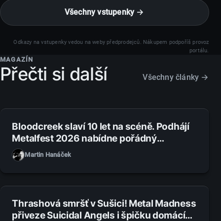
Všechny vstupenky →
Odkazy na vstupenky vedou na weby předprodejců. Nákupem podpoříš provoz
portálu.
MAGAZÍN
Přečti si další
Všechny články →
1. 8. 2026
Bloodcreek slaví 10 let na scéně. Podhájí
Metalfest 2026 nabídne pořádný
metalový večírek
Martin Hanáček
31. 7. 2026
Thrashová smršť v Sušici! Metal Madness
přiveze Suicidal Angels i špičku domácí