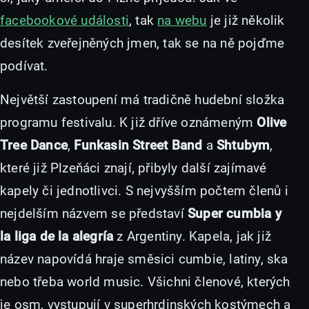
facebookové události
, tak
na webu
je již několik
desítek zveřejněných jmen, tak se na ně pojďme
podívat.
Největší zastoupení má tradičně hudební složka
programu festivalu. K již dříve oznámeným
Olive
Tree Dance
,
Funkasin Street Band
a
Shtubym
,
které již Plzeňáci znají, přibyly další zajímavé
kapely či jednotlivci. S nejvyšším počtem členů i
nejdelším názvem se představí
Super cumbia y
la liga de la alegría
z Argentiny. Kapela, jak již
název napovídá hraje směsici cumbie, latiny, ska
nebo třeba world music. Všichni členové, kterých
je osm, vystupují v superhrdinských kostýmech a