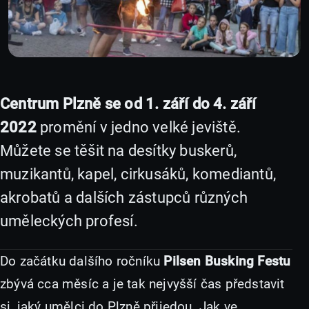
Centrum Plzně se od 1. září do 4. září
2022
promění v jedno velké jeviště.
Můžete se těšit na desítky buskerů,
muzikantů, kapel, cirkusáků, komediantů,
akrobatů a dalších zástupců různých
uměleckých profesí.
Do začátku dalšího ročníku
Pilsen Busking Festu
zbývá cca měsíc a je tak nejvyšší čas představit
si, jaký umělci do Plzně přijedou. Jak ve