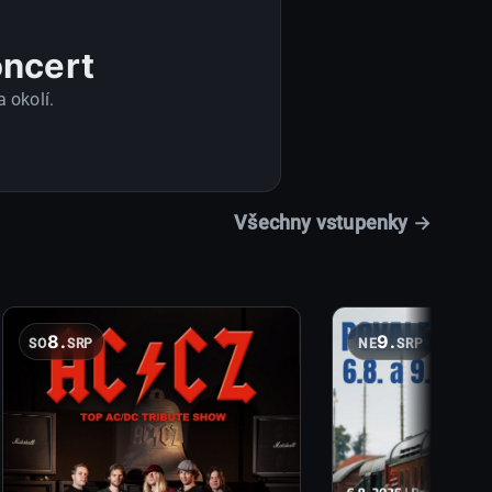
oncert
 okolí.
Všechny vstupenky →
8.
9.
SO
SRP
NE
SRP