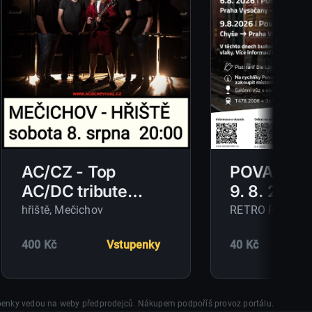
AC/CZ - Top
POVALEČ 
AC/DC tribute
9. 8. 2026
show
hřiště
, Mečichov
RETRO RYCHLÍ
400 Kč
Vstupenky
40 Kč
enky vedou na weby předprodejců. Nákupem podpoříš provoz portálu.