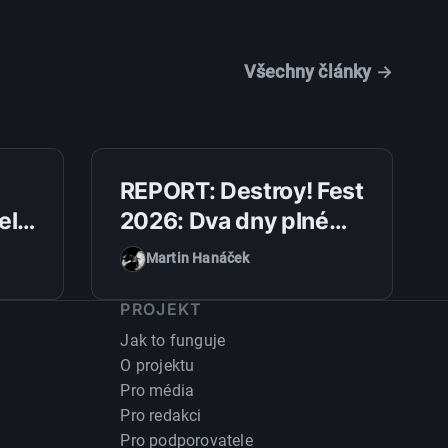
Všechny články →
14. 7. 2026
REPORT: Destroy! Fest
el
2026: Dva dny plné
SH
tvrdé muziky na Ranči
Martin Hanáček
Šídlovák
PROJEKT
Jak to funguje
O projektu
Pro média
Pro redakci
Pro podporovatele