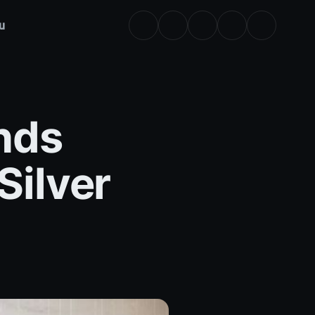
u
nds
Silver