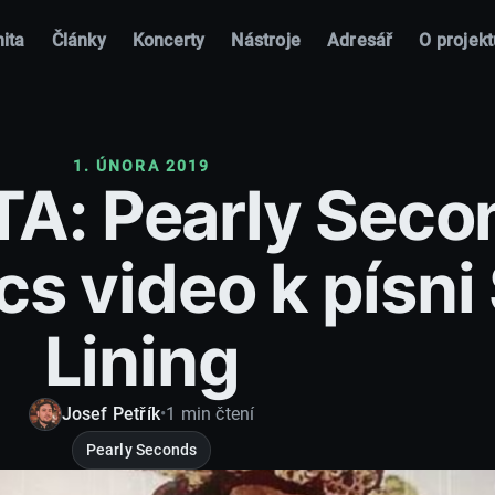
ita
Články
Koncerty
Nástroje
Adresář
O projekt
1. ÚNORA 2019
A: Pearly Seco
cs video k písni 
Lining
Josef Petřík
•
1 min čtení
Pearly Seconds