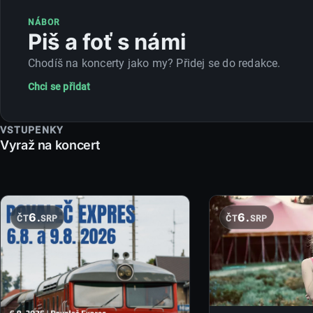
NÁBOR
Piš a foť s námi
Chodíš na koncerty jako my? Přidej se do redakce.
Chci se přidat
VSTUPENKY
Vyraž na koncert
6.
6.
ČT
SRP
ČT
SRP