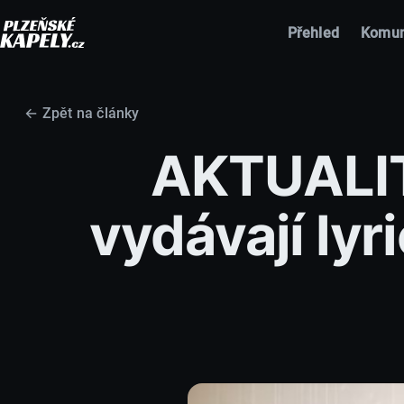
Přehled
Komun
← Zpět na články
AKTUALIT
vydávají lyri