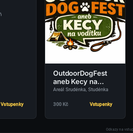
ň
OutdoorDogFest
aneb Kecy na
vodítku
Areál Srudénka
, Studénka
Vstupenky
300 Kč
Vstupenky
Odkazy na vstup