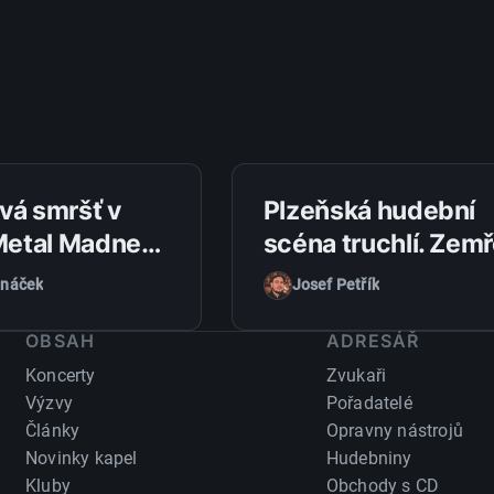
27. 7. 2026
vá smršť v
Plzeňská hudební
 Metal Madness
scéna truchlí. Zemř
Suicidal
zpěvák kapely MA
anáček
Josef Petřík
 špičku
rock - Petr Slavík
scény
OBSAH
ADRESÁŘ
Koncerty
Zvukaři
Výzvy
Pořadatelé
Články
Opravny nástrojů
Novinky kapel
Hudebniny
Kluby
Obchody s CD