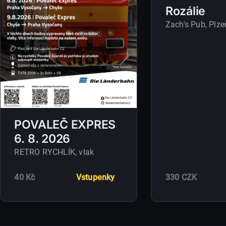
Rozálie
Zach's Pub
, Plze
POVALEČ EXPRES
6. 8. 2026
RETRO RYCHLÍK
, vlak
40 Kč
Vstupenky
330 CZK