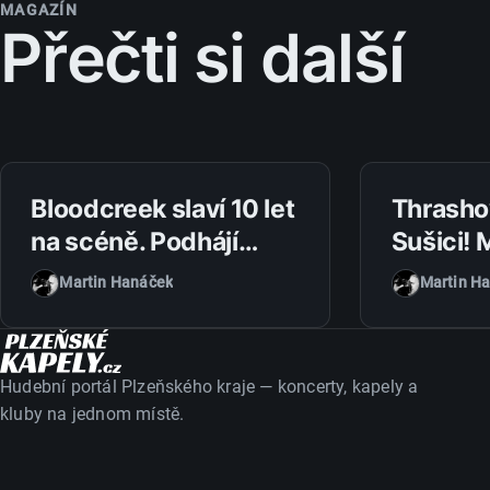
MAGAZÍN
Přečti si další
1. 8. 2026
31. 7. 2026
Bloodcreek slaví 10 let
Thrasho
na scéně. Podhájí
Sušici!
Metalfest 2026
přiveze 
Martin Hanáček
Martin H
nabídne pořádný
Angels i
metalový večírek
domácí 
Hudební portál Plzeňského kraje — koncerty, kapely a
kluby na jednom místě.