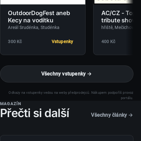
OutdoorDogFest aneb
AC/CZ - Top 
Kecy na vodítku
tribute show
Areál Srudénka
, Studénka
hřiště
, Mečichov
300 Kč
Vstupenky
400 Kč
Všechny vstupenky →
Odkazy na vstupenky vedou na weby předprodejců. Nákupem podpoříš provoz
portálu.
MAGAZÍN
Přečti si další
Všechny články →