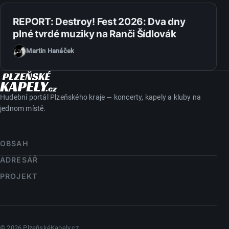
14. 7. 2026
REPORT: Destroy! Fest 2026: Dva dny
plné tvrdé muziky na Ranči Šídlovák
Martin Hanáček
Hudební portál Plzeňského kraje — koncerty, kapely a kluby na
jednom místě.
OBSAH
ADRESÁŘ
PROJEKT
© 2026 PlzeňskéKapely.cz