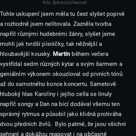
foto: Sylva Louthanová
Tohle uskupení jsem měla tu čest slyšet poprvé
a rozhodně jsem nelitovala. Zazněla tvorba
napříč různými hudebními žánry, slyšet jsme
mohli jak tvrdší písničky, tak něžnější a
hloubavější kousky.
Martin
během večera
vystřídal sedm různých kytar a svým šarmem a
geniálním výkonem okouzloval od prvních tónů
až do samotného konce koncertu. Sametově
hluboký hlas Karolíny i jejího cella se linuly
napříč songy a Dan na bicí dodával všemu ten
správný rytmus a působil jako klidná protiváha
dvou předních živlů. Bylo patrné, že jsou všichni
sehraní a dokážou reagovat i na občasné