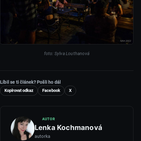
foto: Sylva Louthanová
Líbil se ti článek? Pošli ho dál
Kopírovat odkaz
Facebook
X
AUTOR
Lenka Kochmanová
autorka