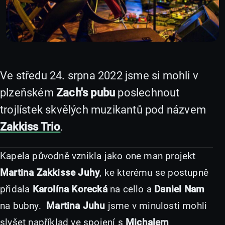
Ve středu 24. srpna 2022 jsme si mohli v
plzeňském
Zach's pubu
poslechnout
trojlístek skvělých muzikantů pod názvem
Zakkiss Trio
.
Kapela původně vznikla jako one man projekt
Martina Zakkisse Juhy
, ke kterému se postupně
přidala
Karolína Korecká
na cello a
Daniel Nam
na bubny.
Martina Juhu
jsme v minulosti mohli
slyšet například ve spojení s
Michalem