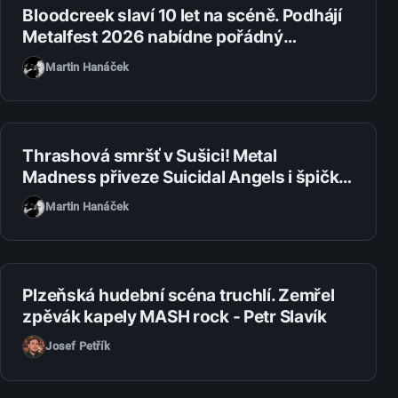
1. 8. 2026
Bloodcreek slaví 10 let na scéně. Podhájí
Metalfest 2026 nabídne pořádný
metalový večírek
Martin Hanáček
31. 7. 2026
Thrashová smršť v Sušici! Metal
Madness přiveze Suicidal Angels i špičku
domácí scény
Martin Hanáček
27. 7. 2026
Plzeňská hudební scéna truchlí. Zemřel
zpěvák kapely MASH rock - Petr Slavík
Josef Petřík