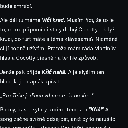
bude smrtící.
Ale dál tu máme
Vlčí hrad
. Musím říct, že to je
to, co mi připomíná starý dobrý Cocotty. I když,
kruci, co furt máte s těma klávesama? Nicméně
si jí hodně užívám. Protože mám ráda Martinův
hlas a Cocotty přesně na tenhle způsob.
Jenže pak přijde
Křič nahá
. A já slyšim ten
hlubokej chraplák zpívat:
,,Pro Tebe jedinou vrhnu se do bouře..."
Bubny, basa, kytary, změna tempa a
"Křič!"
A
song začne svižně odsejpat, aniž by to narušilo