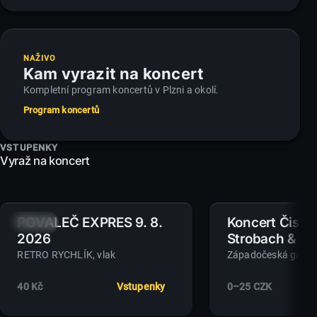
NAŽIVO
Kam vyrazit na koncert
Kompletní program koncertů v Plzni a okolí.
Program koncertů
VSTUPENKY
Vyraž na koncert
POVALEČ EXPRES 9. 8.
Koncert Čistí
9.
11.
NE
SRP
ÚT
SRP
2026
Strobach & Ba
(Artamo)
RETRO RYCHLÍK
, vlak
40 Kč
Vstupenky
0–25 CZK