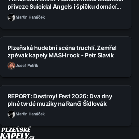
přiveze Suicidal Angels i špičku domácí
scény
Martin Hanáček
27. 7. 2026
Plzeňská hudební scéna truchlí. Zemřel
zpěvák kapely MASH rock - Petr Slavík
Josef Petřík
14. 7. 2026
REPORT: Destroy! Fest 2026: Dva dny
plné tvrdé muziky na Ranči Šídlovák
Martin Hanáček