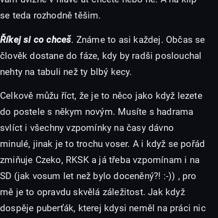
se teda rozhodně těšim.
Říkej si co chceš
. Známe to asi každej. Občas se
člověk dostane do fáze, kdy by radši poslouchal
nehty na tabuli než ty blbý kecy.
Celkově můžu říct, že je to něco jako když lezete
do postele s někym novým. Musíte s hadrama
svlíct i všechny vzpomínky na časy dávno
minulé, jinak je to trochu voser. A i když se pořád
zmiňuje Czeko, RKSK a já třeba vzpomínam i na
SD (jak vosum let než bylo doceněný?! :-)) , pro
mě je to opravdu skvělá záležitost. Jak když
dospěje puberťák, kterej kdysi neměl na práci nic