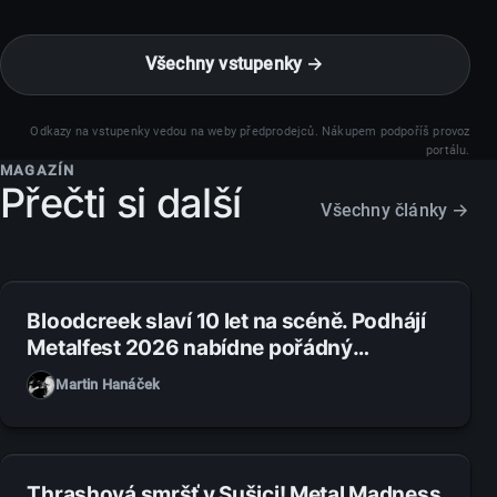
Všechny vstupenky →
Odkazy na vstupenky vedou na weby předprodejců. Nákupem podpoříš provoz
portálu.
MAGAZÍN
Přečti si další
Všechny články →
1. 8. 2026
Bloodcreek slaví 10 let na scéně. Podhájí
Metalfest 2026 nabídne pořádný
metalový večírek
Martin Hanáček
31. 7. 2026
Thrashová smršť v Sušici! Metal Madness