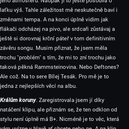
jeho atmosféru. Naopak jí to ještě posouvá o
laťku výš. Tahle záležitost mě neskutečně baví i
změnami tempa. A na konci úplně vidim jak
flákači odcházej na pivo, ale srdcaři zůstávaj a
ještě si dorovnaj krční páteř v tom definitivním
závěru songu. Musim přiznat, že jsem měla
trochu "problém" s tím, že mi to zní trochu jako
taková pěkná Rammsteinovina. Nebo Deftones?
Ale což. Na to sere Bílej Tesák. Pro mě je to
jedna z nejlepších věcí na albu.
Králům koruny
. Zaregistrovala jsem jí díky
natáčení klipu, ale přiznám se, že ten odklon od
stylu není úplně má B+. Nicméně je to věc, která
vám uvízne v hlavě ať chcete nebo ne. A na klip