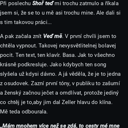
Při poslechu
Shoř teď
mi trochu zatrnulo a říkala
jsem si, že se to u mě asi trochu mine. Ale dali si
s tim takovou práci...
A pak začala znít
Veď mě
. V první chvíli jsem to
chtěla vypnout. Takovej nevysvětlitelnej bolavej
pocit. Ten text, ten klavír. Basa. Jak to všechno
krásně podkresluje. Jako kdybych ten song
slyšela už kdysi dávno. A já věděla, že je to jedna
z osudovek. Zazní první tóny, v publiku to zašumí
a ženský začnou ječet a omdlívat, protože jediný
co chtěj je to,aby jim dal Zeller hlavu do klína.
Mě teda odbourala.
,,Mám mnohem více než se zdá, to cesty mé mne