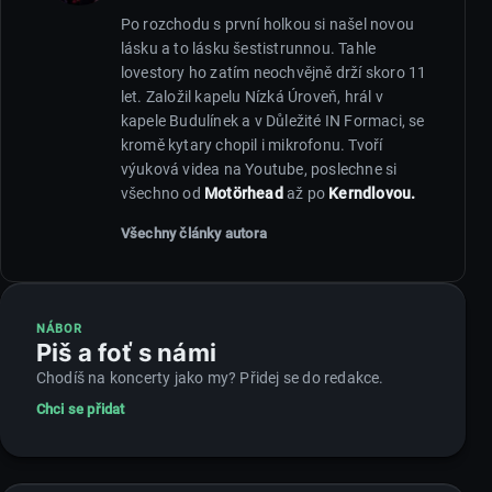
Po rozchodu s první holkou si našel novou
lásku a to lásku šestistrunnou. Tahle
lovestory ho zatím neochvějně drží skoro 11
let. Založil kapelu Nízká Úroveň, hrál v
kapele Budulínek a v Důležité IN Formaci, se
kromě kytary chopil i mikrofonu. Tvoří
výuková videa na Youtube, poslechne si
všechno od
Motörhead
až po
Kerndlovou.
Všechny články autora
NÁBOR
Piš a foť s námi
Chodíš na koncerty jako my? Přidej se do redakce.
Chci se přidat