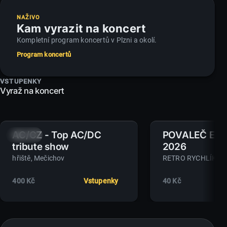
NAŽIVO
Kam vyrazit na koncert
Kompletní program koncertů v Plzni a okolí.
Program koncertů
VSTUPENKY
Vyraž na koncert
AC/CZ - Top AC/DC
POVALEČ EXPR
8.
9.
SO
SRP
NE
SRP
tribute show
2026
hřiště
, Mečichov
RETRO RYCHLÍK
, v
400 Kč
Vstupenky
40 Kč