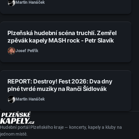
Martin Hanáček
27. 7. 2026
Plzeňská hudební scéna truchlí. Zemřel
zpěvák kapely MASH rock - Petr Slavík
Josef Petřík
14. 7. 2026
REPORT: Destroy! Fest 2026: Dva dny
plné tvrdé muziky na Ranči Šídlovák
Martin Hanáček
Hudební portál Plzeňského kraje — koncerty, kapely a kluby na
jednom místě.