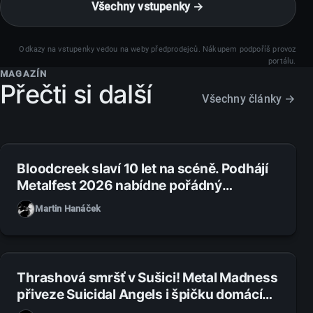
Všechny vstupenky →
Odkazy na vstupenky vedou na weby předprodejců. Nákupem podpoříš provoz
portálu.
MAGAZÍN
Přečti si další
Všechny články →
1. 8. 2026
Bloodcreek slaví 10 let na scéně. Podhájí
Metalfest 2026 nabídne pořádný
metalový večírek
Martin Hanáček
31. 7. 2026
Thrashová smršť v Sušici! Metal Madness
přiveze Suicidal Angels i špičku domácí
scény