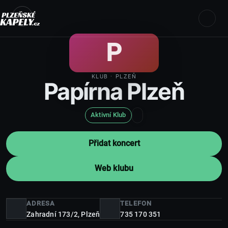
P
KLUB
· PLZEŇ
Papírna Plzeň
Aktivní Klub
Přidat koncert
Web klubu
ADRESA
TELEFON
Zahradní 173/2,
Plzeň
735 170 351