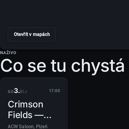
Otevřít v mapách
NAŽIVO
Co se tu chystá
3.
17:00
SO
ŘÍJ
Crimson
Fields —
ACW
ACW Saloon
, Plzeň