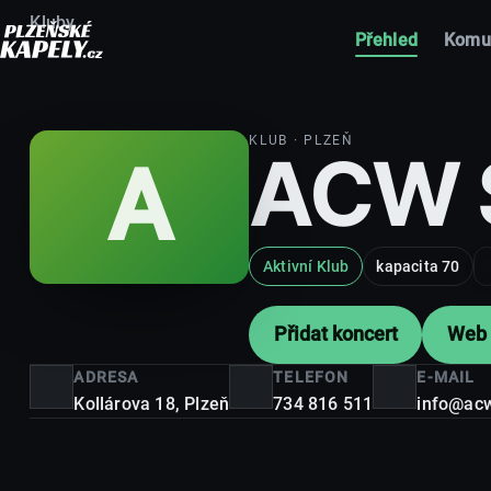
Kluby
Přehled
Komu
KLUB
· PLZEŇ
ACW 
A
Aktivní Klub
kapacita 70
Přidat koncert
Web 
ADRESA
TELEFON
E-MAIL
Kollárova 18,
Plzeň
734 816 511
info@acw