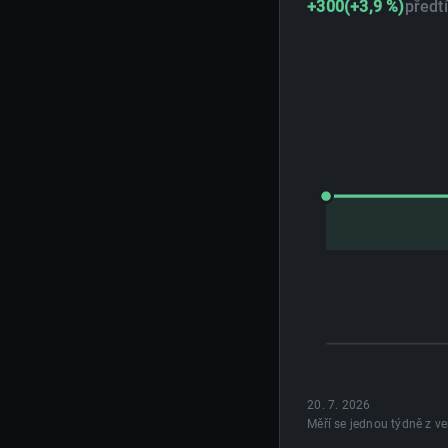
+300
(+3,9 %)
předt
20. 7. 2026
Vývoj měsíční pos
Měří se jednou týdně z ve