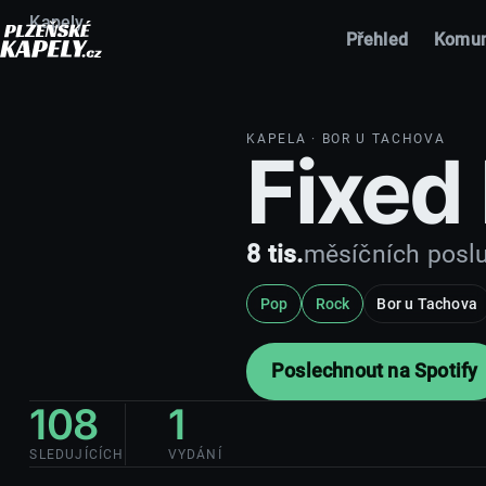
Kapely
Přehled
Komun
KAPELA
· BOR U TACHOVA
Fixed 
8 tis.
měsíčních posl
Pop
Rock
Bor u Tachova
Poslechnout na Spotify
108
1
SLEDUJÍCÍCH
VYDÁNÍ