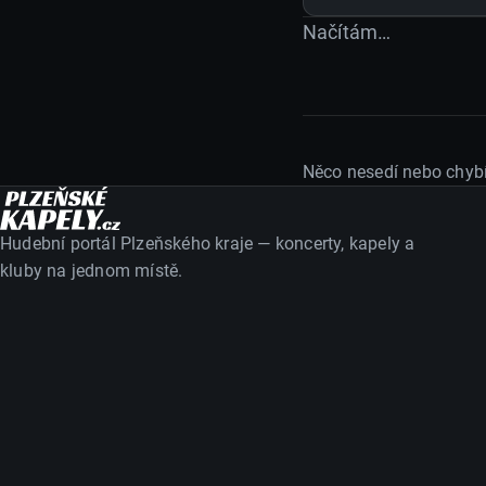
20. 7. 2026
Načítám…
26. 7. 2026
2. 8. 2026
Něco nesedí nebo chyb
Hudební portál Plzeňského kraje — koncerty, kapely a
kluby na jednom místě.