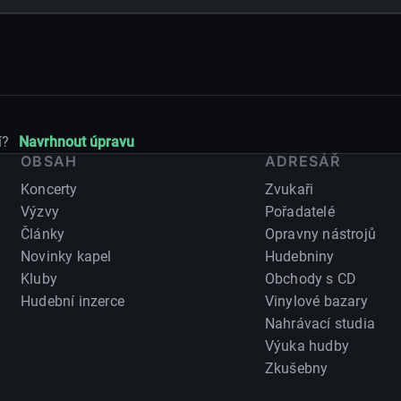
7 700
—
7 700
0
8 000
+300
í?
Navrhnout úpravu
OBSAH
ADRESÁŘ
Koncerty
Zvukaři
Výzvy
Pořadatelé
Články
Opravny nástrojů
Novinky kapel
Hudebniny
Kluby
Obchody s CD
Hudební inzerce
Vinylové bazary
Nahrávací studia
Výuka hudby
Zkušebny