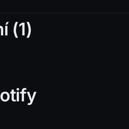
 (1)
otify