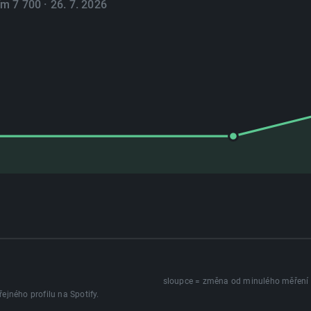
ím 7 700 · 26. 7. 2026
sloupce = změna od minulého měření
lechovosti, 3 měření
řejného profilu na Spotify.