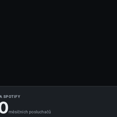
A SPOTIFY
0
měsíčních posluchačů