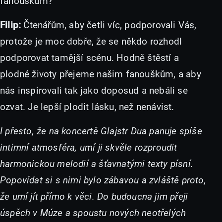
fanouškům?
Filip:
Čtenářům, aby četli víc, podporovali Vás,
protože je moc dobře, že se někdo rozhodl
podporovat tamější scénu. Hodně štěstí a
plodné životy přejeme našim fanouškům, a aby
nás inspirovali tak jako doposud a nebáli se
ozvat. Je lepší plodit lásku, než nenávist.
I přesto, že na koncertě Glajstr Dua panuje spíše
intimní atmosféra, umí ji skvěle rozproudit
harmonickou melodií a šťavnatými texty písní.
Popovídat si s nimi bylo zábavou a zvláště proto,
že umí jít přímo k věci. Do budoucna jim přeji
úspěch v Múze a spoustu nových neotřelých