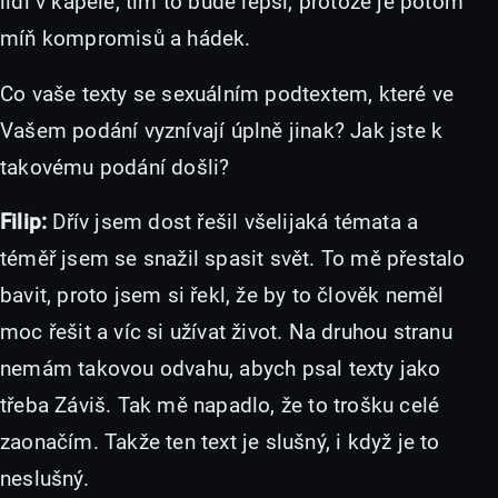
lidí v kapele, tím to bude lepší, protože je potom
míň kompromisů a hádek.
Co vaše texty se sexuálním podtextem, které ve
Vašem podání vyznívají úplně jinak? Jak jste k
takovému podání došli?
Filip:
Dřív jsem dost řešil všelijaká témata a
téměř jsem se snažil spasit svět. To mě přestalo
bavit, proto jsem si řekl, že by to člověk neměl
moc řešit a víc si užívat život. Na druhou stranu
nemám takovou odvahu, abych psal texty jako
třeba Záviš. Tak mě napadlo, že to trošku celé
zaonačím. Takže ten text je slušný, i když je to
neslušný.