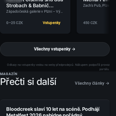
Strobach & Babnič
Zach's Pub
, Plzeň
(Artamo)
Západočeská galerie v Plzni – Výstavní síň „13“
, Plzeň
0–25 CZK
Vstupenky
450 CZK
Všechny vstupenky →
Odkazy na vstupenky vedou na weby předprodejců. Nákupem podpoříš provoz
portálu.
MAGAZÍN
Přečti si další
Všechny články →
1. 8. 2026
Bloodcreek slaví 10 let na scéně. Podhájí
Metalfest 2026 nabídne pořádný