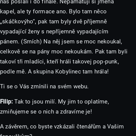
nás poslali i do finále. Nepamatuji si jména
kapel, ale ty formace ano. Bylo tam něco
„skáčkovýho“, pak tam byly dvě příjemně
vypadající ženy s nepříjemně vypadajícím
pánem. (Smích) Na něj jsem se moc nekoukal,
celkově se na pány moc nekoukám. Pak tam byli
takoví tři mladíci, kteří hráli takovej pop-punk,
podle mě. A skupina Kobylinec tam hrála!
Ti se o Vás zmínili na svém webu.
Filip:
Tak to jsou milí. My jim to oplatíme,
zmiňujeme se o nich a zdravíme je!
A závěrem, co byste vzkázali čtenářům a Vašim