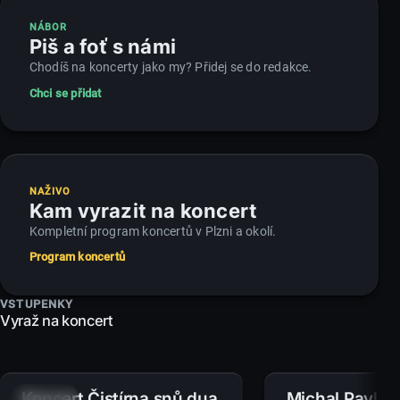
NÁBOR
Piš a foť s námi
Chodíš na koncerty jako my? Přidej se do redakce.
Chci se přidat
NAŽIVO
Kam vyrazit na koncert
Kompletní program koncertů v Plzni a okolí.
Program koncertů
VSTUPENKY
Vyraž na koncert
Koncert Čistírna snů dua
Michal Pavlíče
11.
19.
ÚT
SRP
ST
SRP