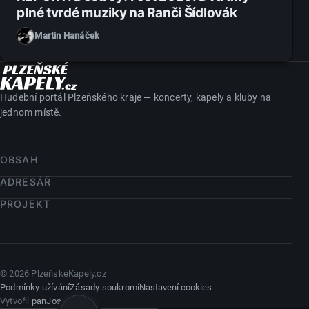
plné tvrdé muziky na Ranči Šídlovák
Martin Hanáček
Hudební portál Plzeňského kraje — koncerty, kapely a kluby na
jednom místě.
OBSAH
ADRESÁŘ
PROJEKT
© 2026 PlzeňskéKapely.cz
Podmínky užívání
Zásady soukromí
Nastavení cookies
Vytvořil
panJosef.cz