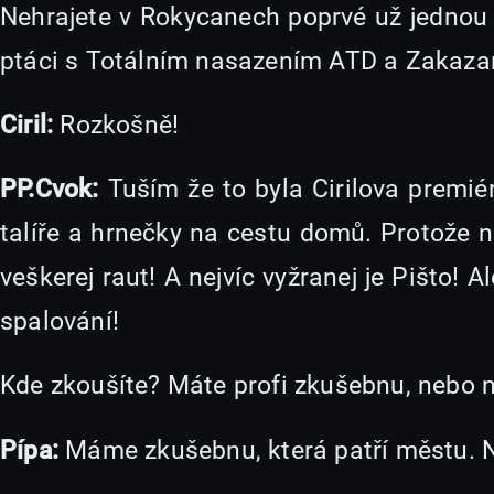
Nehrajete v Rokycanech poprvé už jednou 
ptáci s Totálním nasazením ATD a Zakaza
Ciril:
Rozkošně!
PP.Cvok:
Tuším že to byla Cirilova premié
talíře a hrnečky na cestu domů. Protože 
veškerej raut! A nejvíc vyžranej je Pišto! 
spalování!
Kde zkoušíte? Máte profi zkušebnu, nebo 
Pípa:
Máme zkušebnu, která patří městu. N