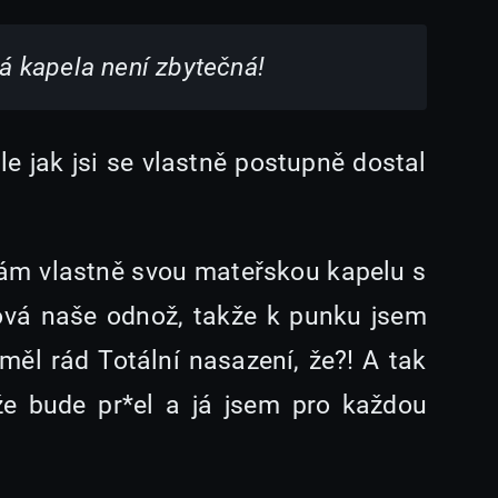
á kapela není zbytečná!
e jak jsi se vlastně postupně dostal
 mám vlastně svou mateřskou kapelu s
ková naše odnož, takže k punku jsem
měl rád Totální nasazení, že?! A tak
 že bude pr*el a já jsem pro každou