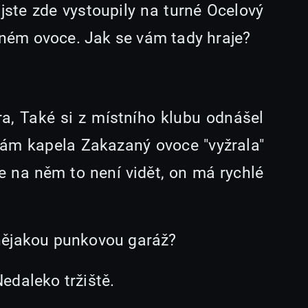
jste zde vystoupily na turné Ocelový
ném ovoce. Jak se vám tady hraje?
ra, Také si z místního klubu odnášel
nám kapela Zakazaný ovoce "vyžrala"
Ale na něm to není vidět, on má rychlé
nějakou punkovou garáž?
edaleko tržiště.