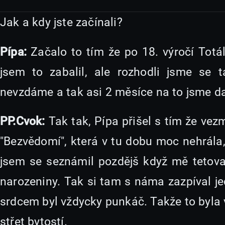
Jak a kdy jste začínali?
Pípa:
Začalo to tím že po 18. výročí Totá
jsem to zabalil, ale rozhodli jsme se 
nevzdáme a tak asi 2 měsíce na to jsme 
PP.Cvok:
Tak tak, Pípa přišel s tím že vez
"Bezvědomí", která v tu dobu moc nehrála
jsem se seznámil pozdějš když mě tetoval
narozeniny. Tak si tam s náma zazpíval jed
srdcem byl vždycky punkáč. Takže to byla v
střet bytostí.