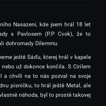
lního Nasazení, kde jsem hrál 18 let
tady s Pavlosem (P.P Cvok), že to
dali dohromady Dilemmu.
meme ještě Sáďu, kterej hrál v kapele
, nebo už dokonce končila. S Cirilem
 a chvíli na to nás pozval na svoje
nu písničku, to hrál ještě Metal, ale
lastně náhoda, byl to prostě takovej