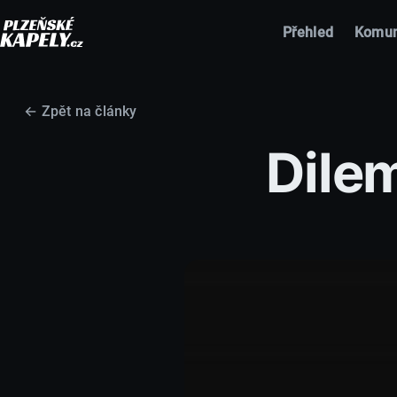
Přehled
Komun
← Zpět na články
Dile