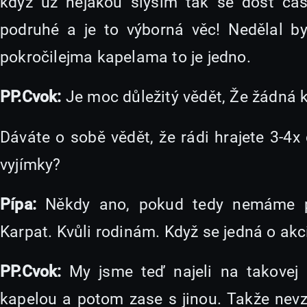
když už nějakou slyším tak se dost čas
podruhé a je to výborná věc! Nedělal b
pokročilejma kapelama to je jedno.
PP.Cvok:
Je moc důležitý vědět, Že žádná 
Dáváte o sobě vědět, že rádi hrajete 3-4x
vyjímky?
Pípa:
Někdy ano, pokud tedy nemáme p
Karpat. Kvůli rodinám. Když se jedná o akci 
PP.Cvok:
My jsme teď najeli na takovej 
kapelou a potom zase s jinou. Takže nev