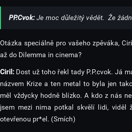
PP.Cvok:
Je moc důležitý vědět. Že žádn
Otázka speciálně pro vašeho zpěváka, Ciril
až do Dilemma in cinema?
Ciril:
Dost už toho řekl tady P.P.cvok. Já
názvem Krize a ten metal to byla jen ta
měl vždycky hodně blízko. A kdo z nás ne
jsem mezi nima potkal skvělí lidi, viděl
otevřenou pr*el. (Smích)