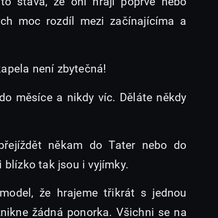
to stává, že oni hrají poprvé nebo
ych moc rozdíl mezi začínajícíma a
kapela není zbytečná!
 do měsíce a nikdy víc. Děláte někdy
řejíždět někam do Tater nebo do
blízko tak jsou i vyjímky.
model, že hrajeme třikrát s jednou
znikne žádná ponorka. Všichni se na