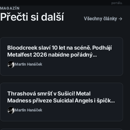
portálu.
MAGAZÍN
Přečti si další
Všechny články →
1. 8. 2026
Bloodcreek slaví 10 let na scéně. Podhájí
Metalfest 2026 nabídne pořádný
metalový večírek
Martin Hanáček
31. 7. 2026
Thrashová smršť v Sušici! Metal
Madness přiveze Suicidal Angels i špičku
domácí scény
Martin Hanáček