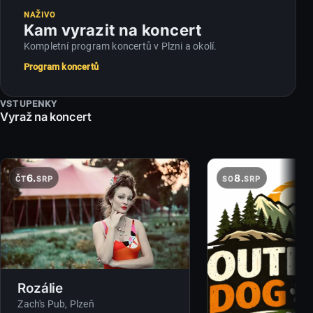
NAŽIVO
Kam vyrazit na koncert
Kompletní program koncertů v Plzni a okolí.
Program koncertů
VSTUPENKY
Vyraž na koncert
6.
8.
ČT
SRP
SO
SRP
Rozálie
Zach's Pub
, Plzeň