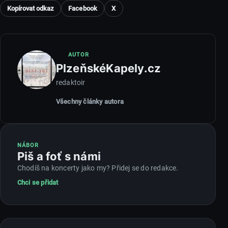
Kopírovat odkaz
Facebook
X
AUTOR
PlzeňskéKapely.cz
redaktoir
Všechny články autora
NÁBOR
Piš a foť s námi
Chodíš na koncerty jako my? Přidej se do redakce.
Chci se přidat