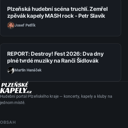
27. 7. 2026
Plzeňská hudební scéna truchlí. Zemřel
zpěvák kapely MASH rock - Petr Slavík
Josef Petřík
14. 7. 2026
REPORT: Destroy! Fest 2026: Dva dny
plné tvrdé muziky na Ranči Šídlovák
Martin Hanáček
Hudební portál Plzeňského kraje — koncerty, kapely a kluby na
jednom místě.
OBSAH