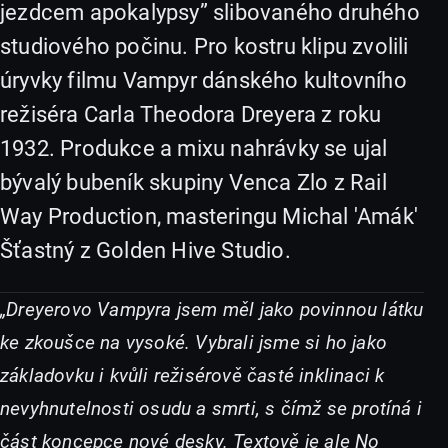
jezdcem apokalypsy” slibovaného druhého
studiového počinu. Pro kostru klipu zvolili
úryvky filmu Vampyr dánského kultovního
režiséra Carla Theodora Dreyera z roku
1932. Produkce a mixu nahrávky se ujal
bývalý bubeník skupiny Venca Zlo z Rail
Way Production, masteringu Michal 'Amák'
Šťastný z Golden Hive Studio.
„Dreyerovo Vampyra jsem měl jako povinnou látku
ke zkoušce na vysoké. Vybrali jsme si ho jako
základovku i kvůli režisérově časté inklinaci k
nevyhnutelnosti osudu a smrti, s čímž se protíná i
část koncepce nové desky. Textově je ale No