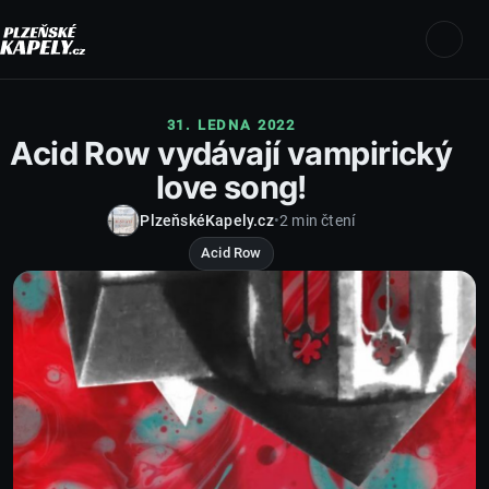
31. LEDNA 2022
Acid Row vydávají vampirický
love song!
PlzeňskéKapely.cz
•
2 min čtení
Acid Row